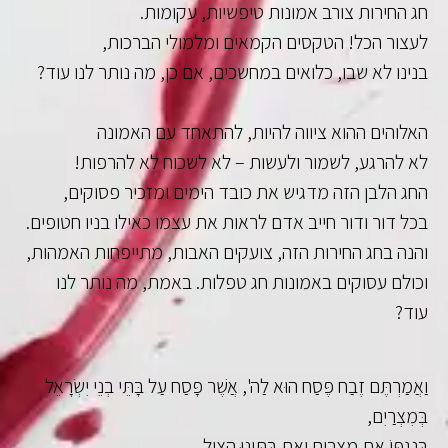
חג החירות צורב אמונות טיפשיות, עקומות.
לעצור הכל! הטקסים הקמאים ומלמולי הברכות,
בנינו לא שבו, כלואים במחשכים, אם כן, מה נותר לנו עוד?
האלוהים ההוא ציווה להיות, להתאחד עם האמונה
לא להרגע, לשמור ולעשות – לא לשכוח לא להרפות!
החג הלבן הזה מדגיש את כובד הימים ומזכיר פסוקים,
בכל דור ודור חייב אדם לראות את עצמו כאילו בניו חטופים.
והנה בחג החירות הזה, צועקים האבות, מתייפחות האמהות,
וכולם עסוקים באמונות חג טפלות. באמת, מה נותר לנו
עוד?
וַאֲמַרְתֶּם זֶבַח פֶּסַח הוּא לַה', אֲשֶׁר פָּסַח עַל בָּתֵּי בְנֵי יִשְׂרָאֵל
בְּמִצְרַיִם,
בְּנָגְפּוֹ אֶת מִצְרַיִם וְאֶת בָּתֵּינוּ הִצִּיל.