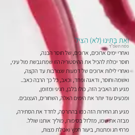
וְאֶת בָּתֵּינוּ (לא) הִצִּיל
פסח תשפ"ד
ואחרי ימים ארוכים, ארוכים, של חוסר הבנה,
חוסר יכולת להכיל את ההיסטוריה הזו שמתגבשת מול עיני,
ואחרי לילות ארוכים של דמעות שצורבות עד הקצה,
ואשמה וחוסר, ודאגה ופחד, וכאב, כל כך הרבה כאב..
מגיע חג האביב הזה, כולו בלבן, חגיגי ומזומן,
ומכעיס עוד יותר את הימים האלה, השחורים, העצובים.
מגיע חג החירות הזה כמו בהתרסה, לחדד את הסתירה,
מבזה את שמו, מזלזל בסיפורו, מוליך אותנו שולל.
פרחי חג ומתנות, ביעור חמץ ואכילת מצות,