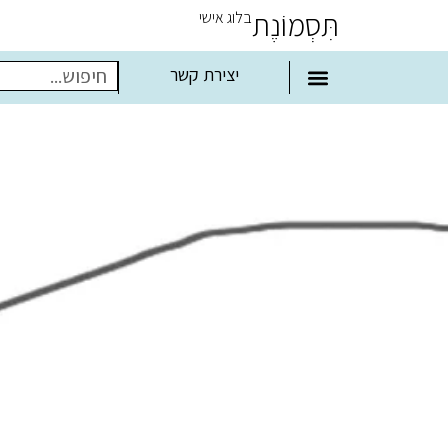
תִּסְמוֹנֶת
בלוג אישי
יצירת קשר