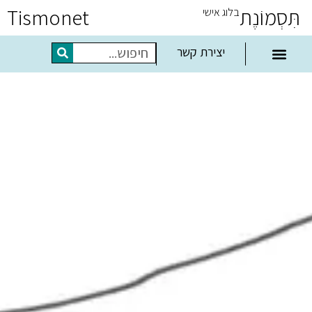
תִּסְמוֹנֶת
Tismonet
בלוג אישי
יצירת קשר