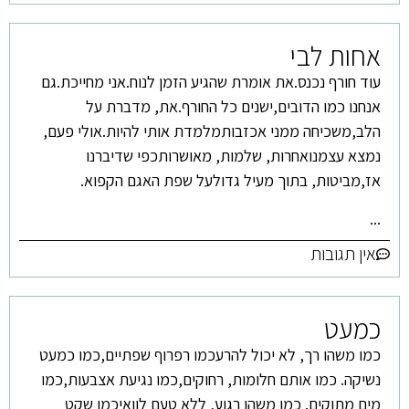
אחות לבי
עוד חורף נכנס.את אומרת שהגיע הזמן לנוח.אני מחייכת.גם
אנחנו כמו הדובים,ישנים כל החורף.את, מדברת על
הלב,משכיחה ממני אכזבותמלמדת אותי להיות.אולי פעם,
נמצא עצמנואחרות, שלמות, מאושרותכפי שדיברנו
אז,מביטות, בתוך מעיל גדולעל שפת האגם הקפוא.
...
אין תגובות
כמעט
כמו משהו רך, לא יכול להרעכמו רפרוף שפתיים,כמו כמעט
נשיקה. כמו אותם חלומות, רחוקים,כמו נגיעת אצבעות,כמו
מים מתוקים. כמו משהו רגוע, ללא טעם לוואיכמו שקט