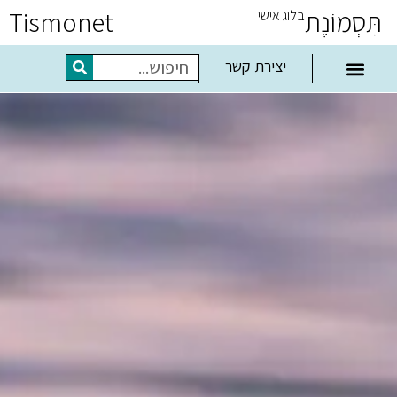
תִּסְמוֹנֶת
Tismonet
בלוג אישי
יצירת קשר