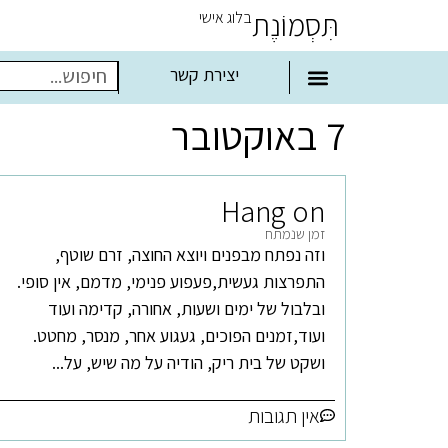
תִּסְמוֹנֶת
בלוג אישי
יצירת קשר
7 באוקטובר
Hang on
זמן שנמתח
וזה נפתח מבפנים ויוצא החוצה, זרם שוטף,
התפרצות געשית,פעפוע פנימי, מדמם, אין סופי.
ובלבול של ימים ושעות, אחורה, קדימה ועוד
ועוד,זמנים הפוכים, געגוע אחר, מנסר, מחטט.
ושקט של בית ריק, הודיה על מה שיש, על...
אין תגובות